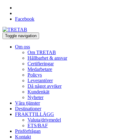
Facebook
Toggle navigation
Om oss
Om TRETAB
Hållbarhet & ansvar
Certifieringar
Medarbetare
Policys
Leverantörer
Då något avviker
Kundenkät
Nyheter
Våra tjänster
Destinationer
FRAKTTILLÄGG
Valuta/drivmedel
ETS/BAF
Prisförfrågan
Kontakt