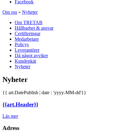
Facebook
Om oss
»
Nyheter
Om TRETAB
Hållbarhet & ansvar
Certifieringar
Medarbetare
Policys
Leverantörer
Då något avviker
Kundenkät
Nyheter
Nyheter
{{ art.DatePublish | date : 'yyyy-MM-dd'}}
{{art.Header}}
Läs mer
Adress