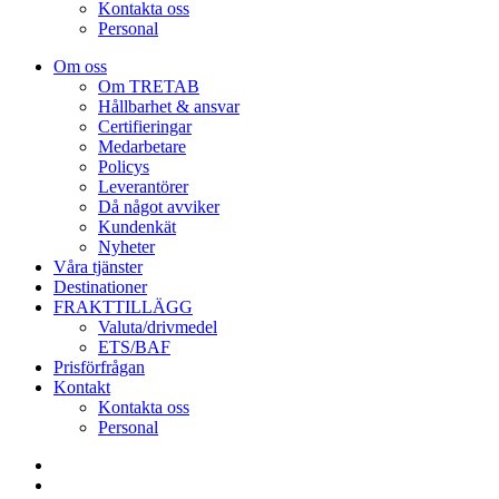
Kontakta oss
Personal
Om oss
Om TRETAB
Hållbarhet & ansvar
Certifieringar
Medarbetare
Policys
Leverantörer
Då något avviker
Kundenkät
Nyheter
Våra tjänster
Destinationer
FRAKTTILLÄGG
Valuta/drivmedel
ETS/BAF
Prisförfrågan
Kontakt
Kontakta oss
Personal