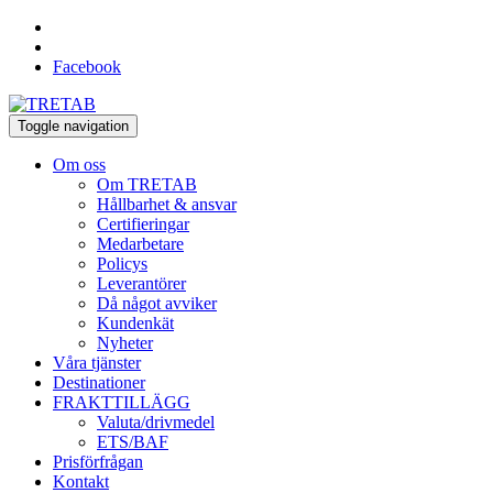
Facebook
Toggle navigation
Om oss
Om TRETAB
Hållbarhet & ansvar
Certifieringar
Medarbetare
Policys
Leverantörer
Då något avviker
Kundenkät
Nyheter
Våra tjänster
Destinationer
FRAKTTILLÄGG
Valuta/drivmedel
ETS/BAF
Prisförfrågan
Kontakt