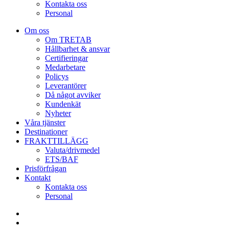
Kontakta oss
Personal
Om oss
Om TRETAB
Hållbarhet & ansvar
Certifieringar
Medarbetare
Policys
Leverantörer
Då något avviker
Kundenkät
Nyheter
Våra tjänster
Destinationer
FRAKTTILLÄGG
Valuta/drivmedel
ETS/BAF
Prisförfrågan
Kontakt
Kontakta oss
Personal