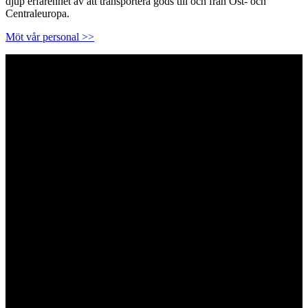
djup erfarenhet av att transportera gods till och från Öst- och
Centraleuropa.
Möt
vår personal >>