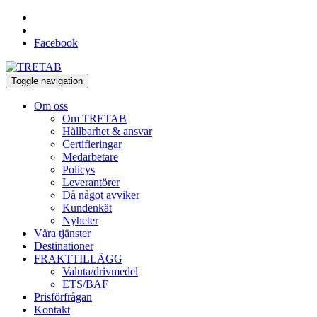
Facebook
Toggle navigation
Om oss
Om TRETAB
Hållbarhet & ansvar
Certifieringar
Medarbetare
Policys
Leverantörer
Då något avviker
Kundenkät
Nyheter
Våra tjänster
Destinationer
FRAKTTILLÄGG
Valuta/drivmedel
ETS/BAF
Prisförfrågan
Kontakt