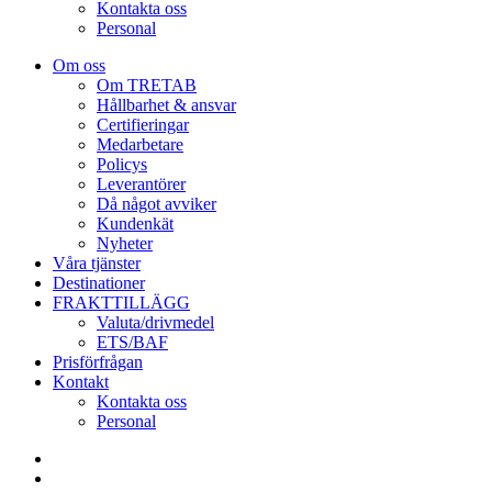
Kontakta oss
Personal
Om oss
Om TRETAB
Hållbarhet & ansvar
Certifieringar
Medarbetare
Policys
Leverantörer
Då något avviker
Kundenkät
Nyheter
Våra tjänster
Destinationer
FRAKTTILLÄGG
Valuta/drivmedel
ETS/BAF
Prisförfrågan
Kontakt
Kontakta oss
Personal