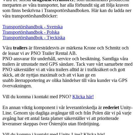
merparten av våra transporter, har alla förbundit sig att följa kraven
som finns beskrivna i Transportörshandboken. Här kan du ladda ner
våra transportörshandböcker:
Transportörshandbok - Svenska
Transportörshandbok - Polska
Transportörshandbok - Tjeckiska
Våra
trailers
är föresträdesvis av märkena Krone och Schmitz och
de leasar vi av PNO Trailer Rental AB.
PNO ansvarar för underhåll, service och besiktning. Samtliga våra
trailers är utrustade med GPS sändare. Tack vare vårt samarbete med
PNO säkerställer vi att våra trailers alltid är i trafiksäkert och gott
skick, att de nyttjas maximalt och att vi kan ge en
snabb återrapportering av olika händelser till våra kunder via GPS
övervakningen.
Vill du komma i kontakt med PNO?
Klicka här!
En annan viktig komponent i vår leverantörskedja är
rederiet
Unity-
Line. Genom sju dagliga avgångar till och från Polen där vi på varje
avgång har ett antal fasta platser säkerställer vi att prioriterade
leveranser skeppas över Östersjön utan fördröjning.
Vill du komma i kontakt med Unity-Line? Klicka här!