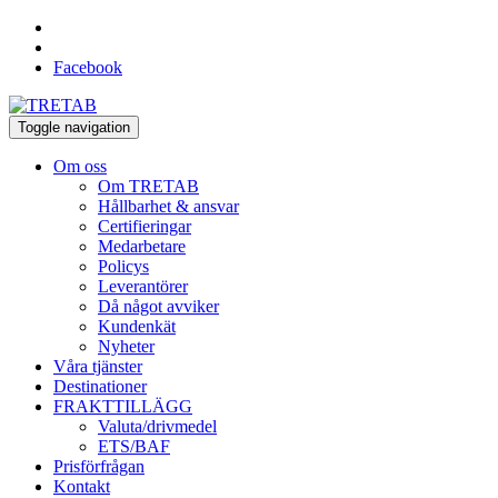
Facebook
Toggle navigation
Om oss
Om TRETAB
Hållbarhet & ansvar
Certifieringar
Medarbetare
Policys
Leverantörer
Då något avviker
Kundenkät
Nyheter
Våra tjänster
Destinationer
FRAKTTILLÄGG
Valuta/drivmedel
ETS/BAF
Prisförfrågan
Kontakt