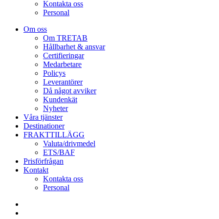
Kontakta oss
Personal
Om oss
Om TRETAB
Hållbarhet & ansvar
Certifieringar
Medarbetare
Policys
Leverantörer
Då något avviker
Kundenkät
Nyheter
Våra tjänster
Destinationer
FRAKTTILLÄGG
Valuta/drivmedel
ETS/BAF
Prisförfrågan
Kontakt
Kontakta oss
Personal