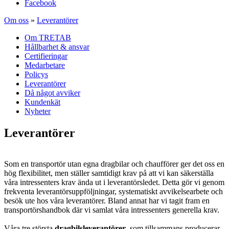
Facebook
Om oss
»
Leverantörer
Om TRETAB
Hållbarhet & ansvar
Certifieringar
Medarbetare
Policys
Leverantörer
Då något avviker
Kundenkät
Nyheter
Leverantörer
Som en transportör utan egna dragbilar och chaufförer ger det oss en
hög flexibilitet, men ställer samtidigt krav på att vi kan säkerställa
våra intressenters krav ända ut i leverantörsledet. Detta gör vi genom
frekventa leverantörsuppföljningar, systematiskt avvikelsearbete och
besök ute hos våra leverantörer. Bland annat har vi tagit fram en
transportörshandbok där vi samlat våra intressenters generella krav.
Våra tre största
dragbilsleverantörer
, som tillsammans producerar